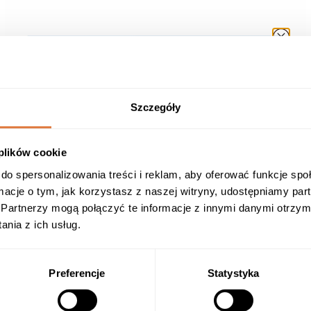
Szczegóły
 plików cookie
do spersonalizowania treści i reklam, aby oferować funkcje sp
ormacje o tym, jak korzystasz z naszej witryny, udostępniamy p
Partnerzy mogą połączyć te informacje z innymi danymi otrzym
nia z ich usług.
BOSKA LION’S MANE 50ML
Recenzje: 15
Preferencje
Statystyka
Ostrzejszy fokus i lepsza pamięć z ekstraktem 10:1 z