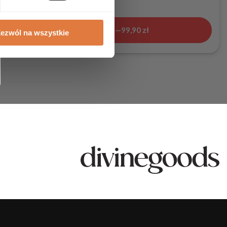
Kup teraz —
99,90
zł
ezwól na wszystkie