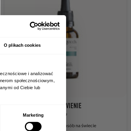
O plikach cookies
ołecznościowe i analizować
artnerom społecznościowym,
anymi od Ciebie lub
PARASITIK JELITA I TRAWIENIE
Recenzje: 9
Marketing
Pasożyty dotyczą milionów osób na świecie