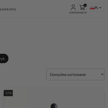
1
PL
ŁKI
KROPLE
KONTO
KOSZYK
zyk
-17%