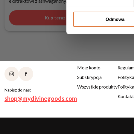
ekstraktowi z ashwagandhy.
Kup teraz —
119,90
zł
Odmowa
Moje konto
Regulam
Subskrypcja
Polityk
Wszystkie produkty
Polityk
Napisz do nas:
Kontakt
shop@mydivinegoods.com