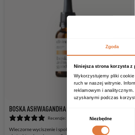
Zgoda
Niniejsza strona korzysta z
Wykorzystujemy pliki cookie 
ruch w naszej witrynie. Inf
reklamowym i analitycznym. 
uzyskanymi podczas korzysta
BOSKA ASHWAGANDHA 50ML
Wybór
Recenzje: 25
Niezbędne
zgody
Wieczorne wyciszenie i spokojniejszy sen dzięki