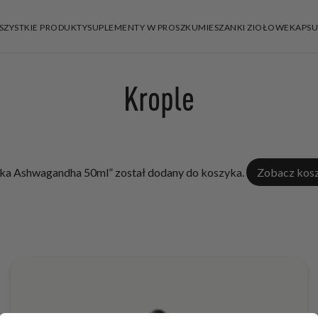
SZYSTKIE PRODUKTY
SUPLEMENTY W PROSZKU
MIESZANKI ZIOŁOWE
KAPSU
Krople
ka Ashwagandha 50ml” został dodany do koszyka.
Zobacz kos