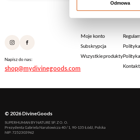
Odmowa
Moje konto
Regulam
Subskrypcja
Polityk
Wszystkie produkty
Polityk
Napisz do nas:
Kontakt
shop@mydivinegoods.com
© 2026 DivineGoods
SUPERHUMAN BY NATURE SP. Z O. O.
Prezydenta Gabriela Narutowicza 40 / 1, 90-135 Łódź, Polska
NIP: 7252303962