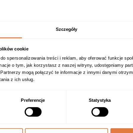
Szczegóły
 plików cookie
do spersonalizowania treści i reklam, aby oferować funkcje sp
ormacje o tym, jak korzystasz z naszej witryny, udostępniamy p
Partnerzy mogą połączyć te informacje z innymi danymi otrzym
nia z ich usług.
BOSKA LION’S MANE 50ML
Ostrzejszy fokus i lepsza pamięć z ekstraktem 10:1 z
Preferencje
Statystyka
soplówki jeżowatej.
Kup teraz —
119,00
zł