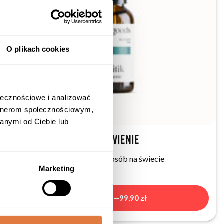
O plikach cookies
ołecznościowe i analizować
artnerom społecznościowym,
anymi od Ciebie lub
PARASITIK JELITA I TRAWIENIE
Pasożyty dotyczą milionów osób na świecie
Marketing
Kup teraz —
99,90
zł