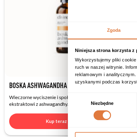
Zgoda
Niniejsza strona korzysta z
Wykorzystujemy pliki cookie 
ruch w naszej witrynie. Inf
reklamowym i analitycznym. 
uzyskanymi podczas korzysta
BOSKA ASHWAGANDHA 50ML
Wybór
Wieczorne wyciszenie i spokojniejszy sen dzięki
Niezbędne
zgody
ekstraktowi z ashwagandhy.
Kup teraz —
119,90
zł