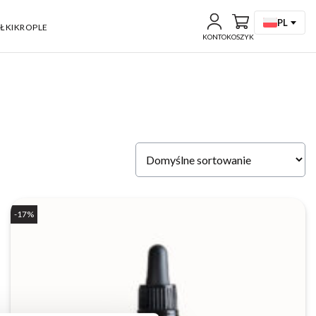
PL
ŁKI
KROPLE
KONTO
KOSZYK
-17%