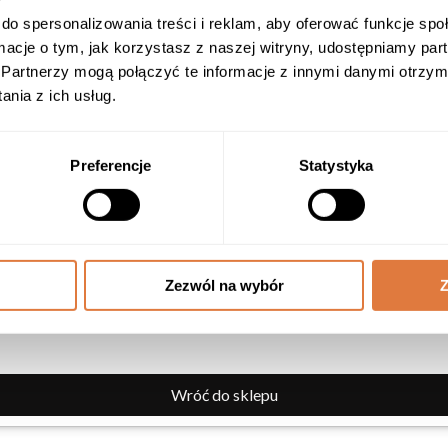
Więcej spokoju
119,90
zł
do spersonalizowania treści i reklam, aby oferować funkcje sp
Wsparcie mózgu
Dodaj –
119,90
zł
ormacje o tym, jak korzystasz z naszej witryny, udostępniamy p
Energię
Partnerzy mogą połączyć te informacje z innymi danymi otrzym
nia z ich usług.
Dlaczego warto
Boska Ashwagandha 50ml
Preferencje
Statystyka
119,90
zł
Dodaj –
119,90
zł
Dlaczego warto
Zezwól na wybór
Z
Wróć do sklepu