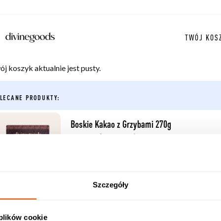
TWÓJ KOS
j koszyk aktualnie jest pusty.
LECANE PRODUKTY:
Boskie Kakao z Grzybami 270g
189,90
zł
149,90
zł
Dodaj –
149,90
zł
Szczegóły
Dlaczego warto
Boski Kolagen 10 000 mg
 plików cookie