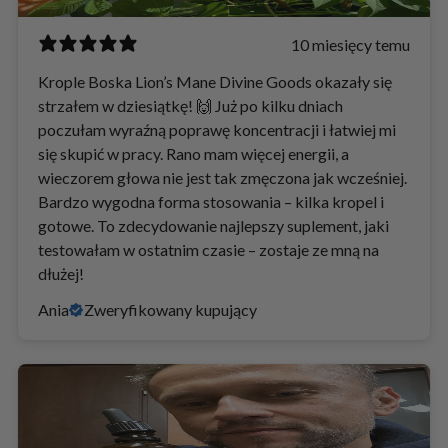
10 miesięcy temu
Krople Boska Lion’s Mane Divine Goods okazały się
strzałem w dziesiątkę! 🙌 Już po kilku dniach
poczułam wyraźną poprawę koncentracji i łatwiej mi
się skupić w pracy. Rano mam więcej energii, a
wieczorem głowa nie jest tak zmęczona jak wcześniej.
Bardzo wygodna forma stosowania – kilka kropel i
gotowe. To zdecydowanie najlepszy suplement, jaki
testowałam w ostatnim czasie – zostaje ze mną na
dłużej!
Ania
Zweryfikowany kupujący