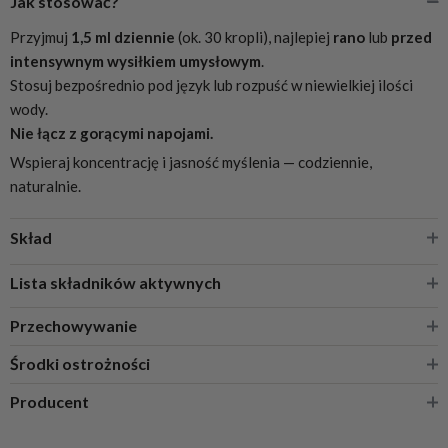
Jak stosować?
Przyjmuj
1,5 ml dziennie
(ok. 30 kropli), najlepiej
rano
lub
przed
intensywnym wysiłkiem umysłowym
.
Stosuj bezpośrednio pod język lub rozpuść w niewielkiej ilości
wody.
Nie łącz z gorącymi napojami.
Wspieraj koncentrację i jasność myślenia — codziennie,
naturalnie.
Skład
Ekstrakt z owocników soplówki jeżowatej (Hericium
Lista składników aktywnych
erinaceus) 10:1
Przechowywanie
Etanol (nośnik)
Przechowuj w suchym, chłodnym i zacienionym miejscu, z dala od
Środki ostrożności
źródeł ciepła i promieni słonecznych.
Producent
Trzymaj poza zasięgiem małych dzieci.
Po otwarciu zużyj w ciągu 2 miesięcy