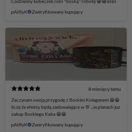
Codzienny kubeczek robi "boską" robotę 😁😁👍👍
pAtRyK
Zweryfikowany kupujący
8 miesięcy temu
Zaczynam swoją przygodę z Boskim Kolagenem 😁😁
liczę że efekty będą zadowalające w 💯 ...w planach juz
zakup Boskiego Kaka 😁😁
pAtRyK
Zweryfikowany kupujący