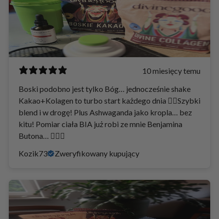
10 miesięcy temu
Boski podobno jest tylko Bóg… jednocześnie shake
Kakao+Kolagen to turbo start każdego dnia ✌🏻Szybki
blend i w drogę! Plus Ashwaganda jako kropla… bez
kitu! Pomiar ciała BIA już robi ze mnie Benjamina
Butona… 👌🏻😜
Kozik73
Zweryfikowany kupujący