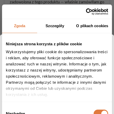
zadowolona z tego produktu — właśnie zamówiłam go
już trzeci raz.
Julia
Zweryfikowany kupujący
Zgoda
Szczegóły
O plikach cookies
Niniejsza strona korzysta z plików cookie
Wykorzystujemy pliki cookie do spersonalizowania treści
i reklam, aby oferować funkcje społecznościowe i
analizować ruch w naszej witrynie. Informacje o tym, jak
korzystasz z naszej witryny, udostępniamy partnerom
społecznościowym, reklamowym i analitycznym.
Partnerzy mogą połączyć te informacje z innymi danymi
7 miesięcy temu
otrzymanymi od Ciebie lub uzyskanymi podczas
Ich produkty podkręciły tempo, produktywność
korzystania z ich usług.
mojego dnia. Poprawiły regeneracje. Każdemu komu
na tym zależy-polecam!
Wybór
Niezbędne