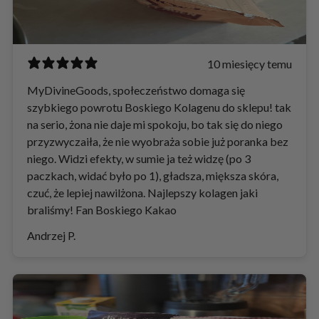
10 miesięcy temu
MyDivineGoods, społeczeństwo domaga się
szybkiego powrotu Boskiego Kolagenu do sklepu! tak
na serio, żona nie daje mi spokoju, bo tak się do niego
przyzwyczaiła, że nie wyobraża sobie już poranka bez
niego. Widzi efekty, w sumie ja też widzę (po 3
paczkach, widać było po 1), gładsza, miększa skóra,
czuć, że lepiej nawilżona. Najlepszy kolagen jaki
braliśmy! Fan Boskiego Kakao
Andrzej P.